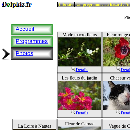
|
|
Info site
Un programme au hasard : 
Pho
Accueil
Mode macro fleurs
Fleur rouge 
Programmes
Photos
Details
Detai
Les fleurs du jardin
Chat sur vo
Details
Detai
Fleur de Carnac
La Loire à Nantes
Vague de C