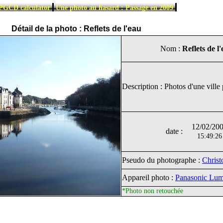
|
|
PGCD calculator
Une photo au hasard : Passage en 2009
Détail de la photo : Reflets de l'eau
Nom :
Reflets de l
Description : Photos d'une ville
12/02/20
date :
15:49:26
Pseudo du photographe :
Chris
Appareil photo :
Panasonic Lu
*Photo non retouchée