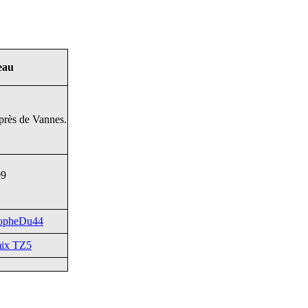
'eau
 près de Vannes.
09
topheDu44
mix TZ5