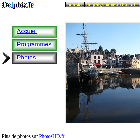
|
|
Info site
Un programme au hasard : 
Accueil
Programmes
Photos
Plus de photos sur
PhotosHD.fr