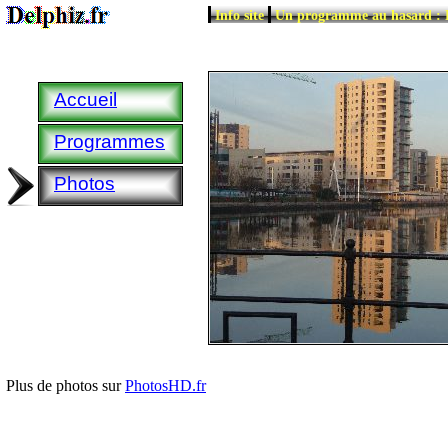
|
|
Info site
Un programme au hasard :
Accueil
Programmes
Photos
Plus de photos sur
PhotosHD.fr