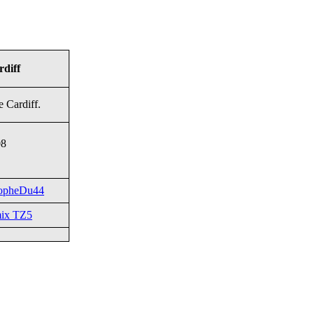
rdiff
e Cardiff.
08
topheDu44
mix TZ5