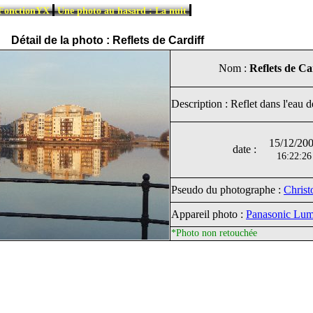
|
|
 FonctionYX
Une photo au hasard : La nuit
Détail de la photo : Reflets de Cardiff
Nom :
Reflets de Ca
Description : Reflet dans l'eau d
15/12/20
date :
16:22:26
Pseudo du photographe :
Chris
Appareil photo :
Panasonic Lu
*Photo non retouchée