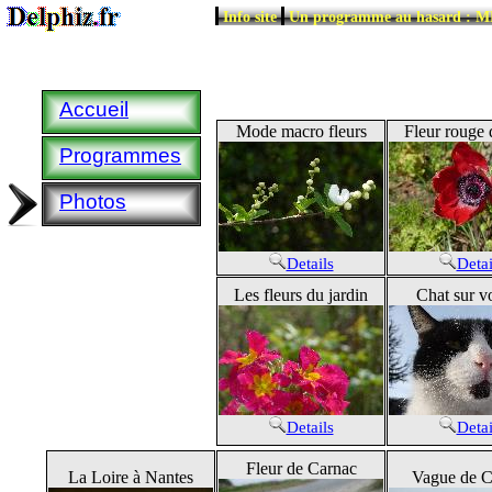
|
|
Info site
Un programme au hasard : 
Accueil
Mode macro fleurs
Fleur rouge 
Programmes
Photos
Details
Detai
Les fleurs du jardin
Chat sur vo
Details
Detai
Fleur de Carnac
La Loire à Nantes
Vague de C