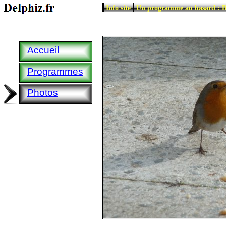
|
|
Info site
Un programme au hasard : D
Accueil
Programmes
Photos