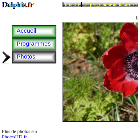
|
|
Info site
Un programme au hasard : T
Accueil
Programmes
Photos
Plus de photos sur
PhotosHD.fr