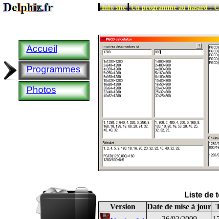
|
|
Info site
Un programme au hasard : 
Accueil
Programmes
Photos
Liste de 
Version
Date de mise à jour
T
26/02/2009
1