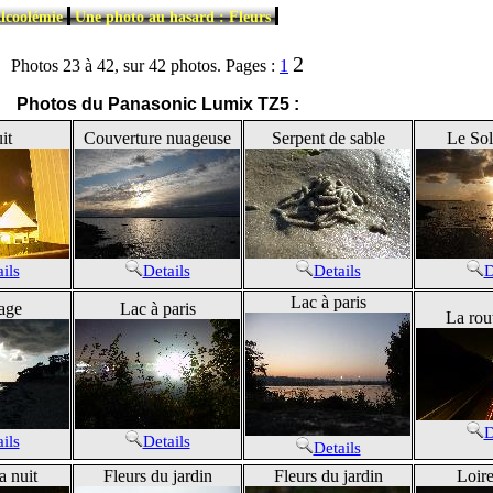
|
|
lcoolémie
Une photo au hasard : Fleurs
2
Photos 23 à 42, sur 42 photos. Pages :
1
Photos du Panasonic Lumix TZ5 :
it
Couverture nuageuse
Serpent de sable
Le Sol
ils
Details
Details
D
Lac à paris
age
Lac à paris
La rout
D
ils
Details
Details
a nuit
Fleurs du jardin
Fleurs du jardin
Loire