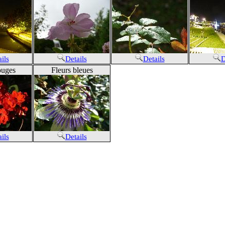
ils
Details
Details
D
ouges
Fleurs bleues
ils
Details