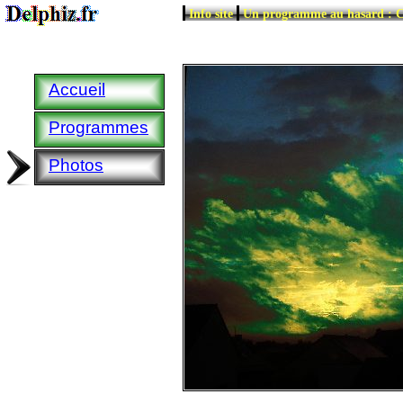
|
|
Info site
Un programme au hasard : C
Accueil
Programmes
Photos