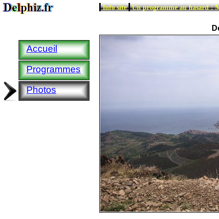
|
|
Info site
Un programme au hasard :
Dé
Accueil
Programmes
Photos