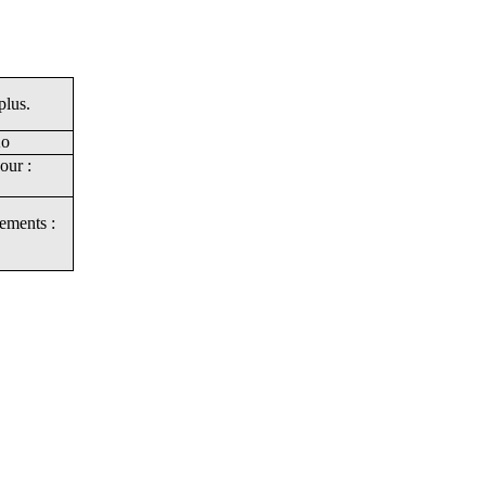
plus.
Ko
our :
ements :