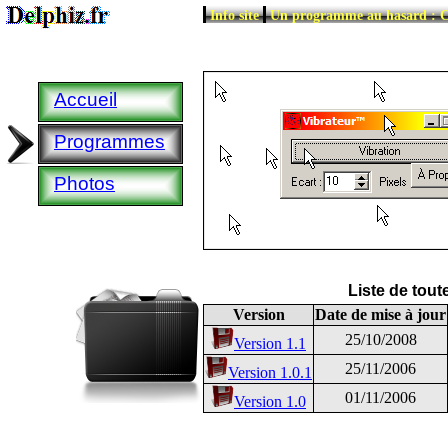
|
|
Info site
Un programme au hasard : C
Accueil
Programmes
Photos
Liste de tou
Version
Date de mise à jour
25/10/2008
Version 1.1
25/11/2006
Version 1.0.1
01/11/2006
Version 1.0