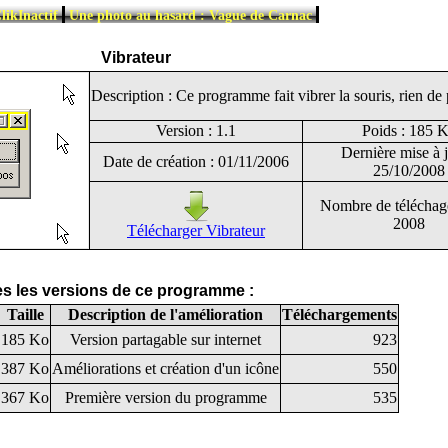
|
|
likInactif
Une photo au hasard : Vague de Carnac
Vibrateur
Description : Ce programme fait vibrer la souris, rien de 
Version : 1.1
Poids : 185 
Dernière mise à j
Date de création : 01/11/2006
25/10/2008
Nombre de téléchag
2008
Télécharger Vibrateur
tes les versions de ce programme :
Taille
Description de l'amélioration
Téléchargements
185 Ko
Version partagable sur internet
923
387 Ko
Améliorations et création d'un icône
550
367 Ko
Première version du programme
535