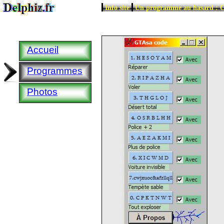
|
|
Info site
Un programme au hasard : C
Accueil
Programmes
Photos