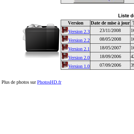
Liste 
Version
Date de mise à jour
23/11/2008
1
Version 2.3
08/05/2008
1
Version 2.2
18/05/2007
1
Version 2.1
18/09/2006
4
Version 2.0
07/09/2006
3
Version 1.0
Plus de photos sur
PhotosHD.fr