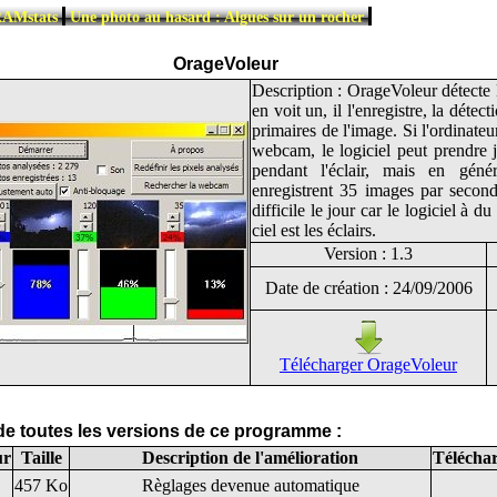
|
|
RAMstats
Une photo au hasard : Algues sur un rocher
OrageVoleur
Description : OrageVoleur détecte le
en voit un, il l'enregistre, la détect
primaires de l'image. Si l'ordinateu
webcam, le logiciel peut prendre
pendant l'éclair, mais en génér
enregistrent 35 images par second
difficile le jour car le logiciel à du
ciel est les éclairs.
Version : 1.3
Date de création : 24/09/2006
Télécharger OrageVoleur
 de toutes les versions de ce programme :
ur
Taille
Description de l'amélioration
Télécha
457 Ko
Règlages devenue automatique