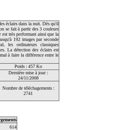
s éclairs dans la nuit. Dès qu'il
ion se fait à partir des 3 couleurs
r est très performant ainsi que la
 jusqu'à 192 images par seconde
al, les ordinateurs classiques
es. La détection des éclairs est
 mal à faire la différence entre le
Poids : 457 Ko
Dernière mise à jour :
24/11/2008
Nombre de téléchagements :
2741
rgements
614