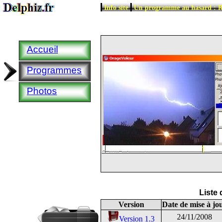
|
|
Info site
Un programme au hasard : 
Accueil
Programmes
Photos
Liste
Version
Date de mise à jo
24/11/2008
Version 1.3