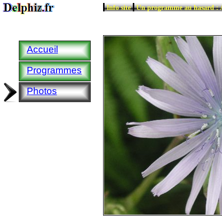
|
|
Info site
Un programme au hasard : 
Accueil
Programmes
Photos