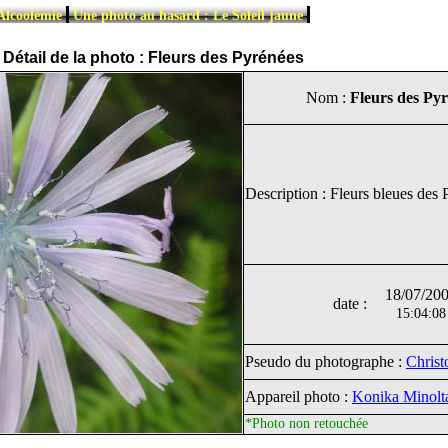
|
|
Alcoolémie
Une photo au hasard : Le Soleil jaune
Détail de la photo : Fleurs des Pyrénées
Nom :
Fleurs des Py
Description : Fleurs bleues des 
18/07/20
date :
15:04:08
Pseudo du photographe :
Chris
Appareil photo :
Konika Minol
*Photo non retouchée