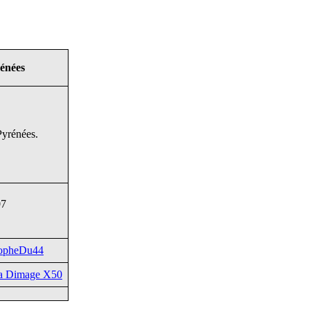
rénées
Pyrénées.
07
topheDu44
ta Dimage X50