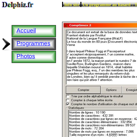
|
|
Info site
Un programme au hasard : T
Accueil
Programmes
Photos