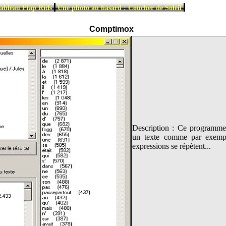
|
|
ableau Flap Rids
Une photo au hasard : Coucher de Soleil
Comptimox
Description : Ce programme 
un texte comme par exemple
expressions se répètent...