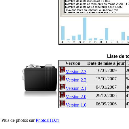
Liste de 
Version
Date de mise à jour
16/01/2009
2
Version 2.3
15/01/2007
5
Version 2.2
04/01/2007
4
Version 2.1
29/12/2006
4
Version 2.0
06/09/2006
4
Version 1.0
Plus de photos sur
PhotosHD.fr