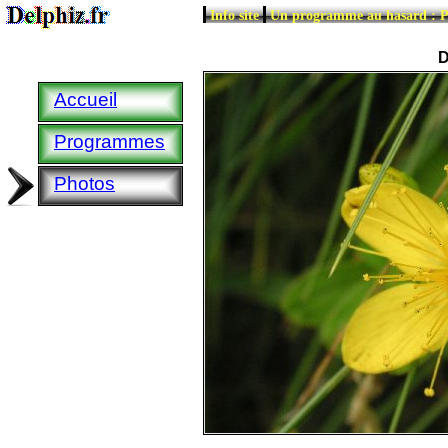
|
|
Info site
Un programme au hasard : 
D
Accueil
Programmes
Photos