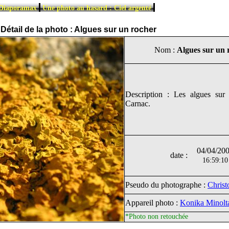
|
|
 Diaporamax
Une photo au hasard : Ciel argenté
Détail de la photo : Algues sur un rocher
Nom :
Algues sur un 
Description : Les algues sur 
Carnac.
04/04/20
date :
16:59:10
Pseudo du photographe :
Chris
Appareil photo :
Konika Minol
*Photo non retouchée