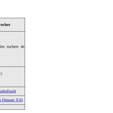
rocher
les rochers de
07
topheDu44
ta Dimage X50