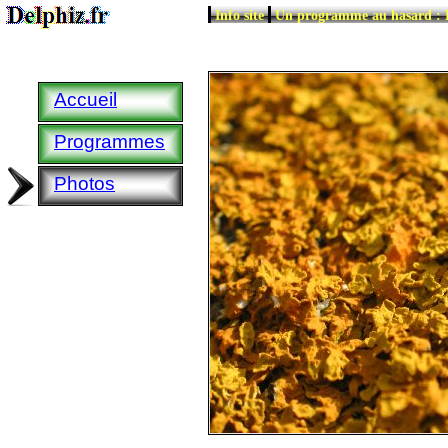
|
|
Info site
Un programme au hasard :
Accueil
Programmes
Photos